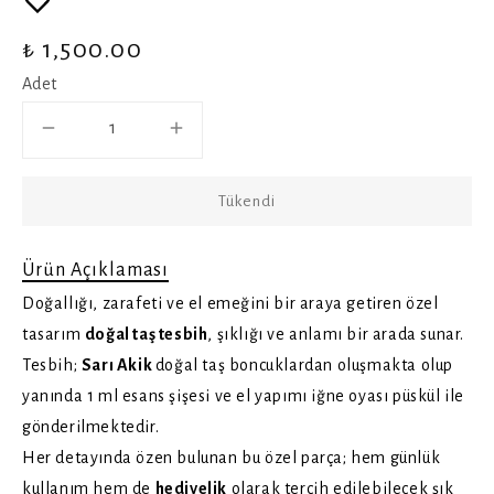
₺ 1,500.00
Adet
Tükendi
Ürün Açıklaması
Doğallığı, zarafeti ve el emeğini bir araya getiren özel
tasarım
doğal taş tesbih
, şıklığı ve anlamı bir arada sunar.
Tesbih;
Sarı Akik
doğal taş boncuklardan oluşmakta olup
yanında
1 ml esans şişesi
ve
el yapımı iğne oyası püskül
ile
gönderilmektedir.
Her detayında özen bulunan bu özel parça; hem günlük
kullanım hem de
hediyelik
olarak tercih edilebilecek şık