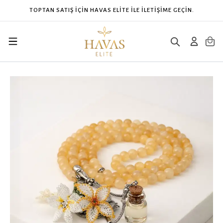
N HAVAS ELİTE İLE İLETİŞİME GEÇİN.
CONTACT H