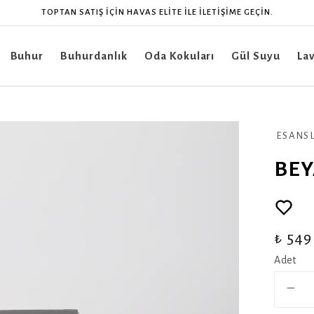
CONTACT HAVAS ELITE FOR WHOLESALE.
Buhur
Buhurdanlık
Oda Kokuları
Gül Suyu
La
ESANS
BEY
₺ 549
Adet