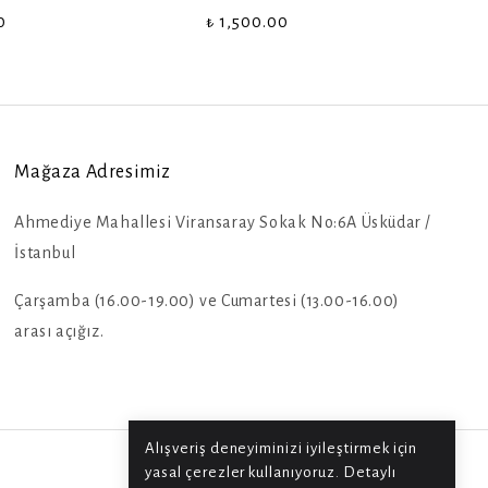
0
₺ 1,500.00
Mağaza Adresimiz
Ahmediye Mahallesi Viransaray Sokak No:6A Üsküdar /
İstanbul
Çarşamba (16.00-19.00) ve Cumartesi (13.00-16.00)
arası açığız.
Alışveriş deneyiminizi iyileştirmek için
yasal çerezler kullanıyoruz. Detaylı