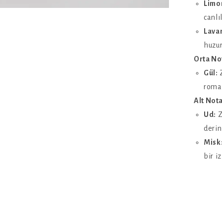
Limo
canlıl
Lava
huzur
Orta No
Gül:
Z
roman
Alt Nota
Ud:
Z
derin
Misk
bir iz