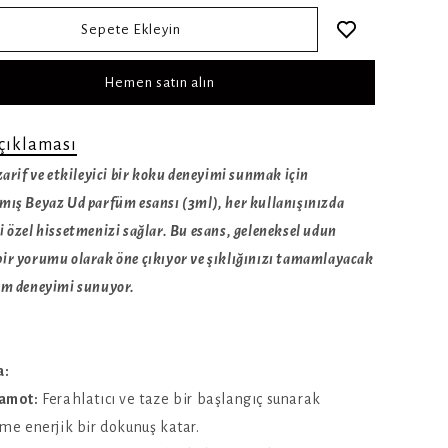
Sepete Ekleyin
Hemen satın alın
çıklaması
zarif ve etkileyici bir koku deneyimi sunmak için
mış Beyaz Ud parfüm esansı (3ml), her kullanışınızda
i özel hissetmenizi sağlar. Bu esans, geleneksel udun
ir yorumu olarak öne çıkıyor ve şıklığınızı tamamlayacak
üm deneyimi sunuyor.
a:
amot:
Ferahlatıcı ve taze bir başlangıç sunarak
me enerjik bir dokunuş katar.