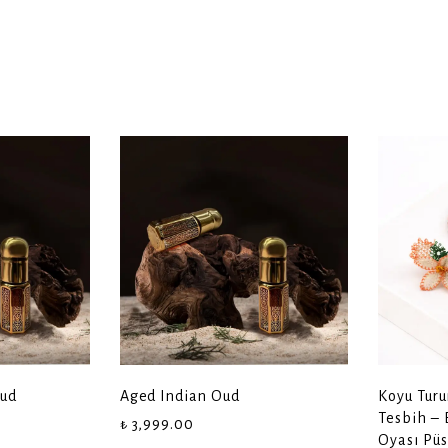
ud
Aged Indian Oud
Koyu Turu
Tesbih – 
₺ 3,999.00
Oyası Püs