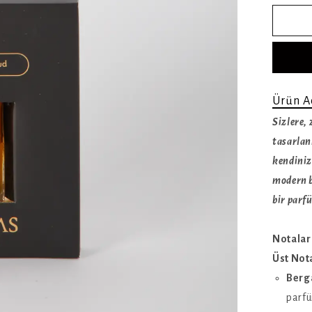
Ürün A
Sizlere, 
tasarlan
kendiniz
modern b
bir parf
Notalar
Üst Not
Berg
parfü