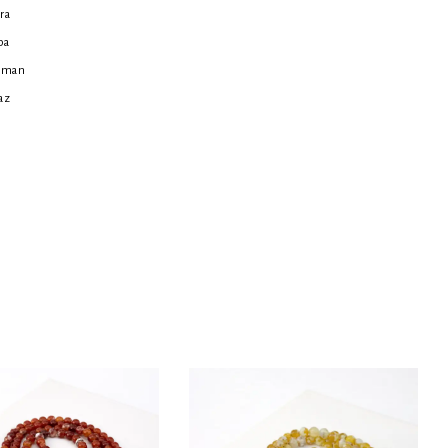
ra
ba
mman
az