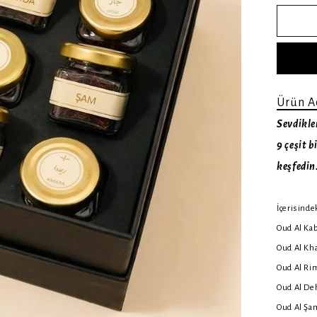
Ürün A
Sevdikle
9 çeşit 
keşfedin
İçerisinde
Oud Al Ka
Oud Al Kh
Oud Al Ri
Oud Al De
Oud Al Şa