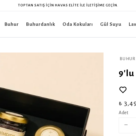
CONTACT HAVAS ELITE FOR WHOLESALE.
Buhur
Buhurdanlık
Oda Kokuları
Gül Suyu
La
BUHUR
9'lu
₺ 3,4
Adet