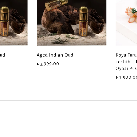
ud
Aged Indian Oud
Koyu Turu
Tesbih – 
₺ 3,999.00
Oyası Püs
₺ 1,500.0