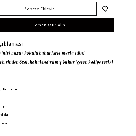
Sepete Ekleyin
Hemen satın alın
çıklaması
rinizi huzur kokulu buhurlarla mutlu edin!
birbirinden özel, kokulandırılmış buhur içeren hediye setini
.
ki Buhurlar;
be
anjar
mdida
hlevi
m